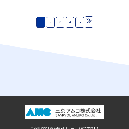
1
2
3
4
5
〒448-0003 愛知県刈谷市一ツ木町7丁目1-3