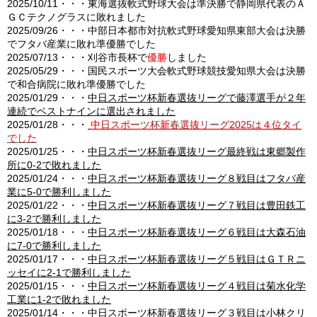
2025/10/11・・・東海選抜軟式野球大会は準決勝で静岡県代表のＡ
ＧＣテクノグラスに敗れました
2025/09/26・・・中部日本都市対抗軟式野球愛知県東部大会は決勝
でフタバ産業に敗れ準優勝でした
2025/07/13・・・刈谷市長杯で
優勝
しました
2025/05/29・・・国民スポーツ大会軟式野球競技愛知県大会は決勝
で和合病院に敗れ準優勝でした
2025/01/29・・・
中日スポーツ杯新春選抜リーグで藤澤選手が２年
連続でベストナインに選出されました
2025/01/28・・・
中日スポーツ杯新春選抜リーグ2025は４位タイ
でした
2025/01/25・・・
中日スポーツ杯新春選抜リーグ最終戦は東郷製作
所に0-2で敗れました
2025/01/24・・・
中日スポーツ杯新春選抜リーグ８戦目はフタバ産
業に5-0で勝利しました
2025/01/22・・・
中日スポーツ杯新春選抜リーグ７戦目は豊田鉄工
に3-2で勝利しました
2025/01/18・・・
中日スポーツ杯新春選抜リーグ６戦目は大森石油
に7-0で勝利しました
2025/01/17・・・
中日スポーツ杯新春選抜リーグ５戦目はＧＴＲニ
ッセイに2-1で勝利しました
2025/01/15・・・
中日スポーツ杯新春選抜リーグ４戦目は菊水化学
工業に1-2で敗れました
2025/01/14・・・
中日スポーツ杯新春選抜リーグ３戦目は小林クリ