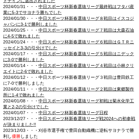
トナインに選出されました
2024/01/31・・・
中日スポーツ杯新春選抜リーグ最終戦はフタバ産
業に5-3でサヨナラ勝ちでした
2024/01/30・・・
中日スポーツ杯新春選抜リーグ８戦目はイスコジ
ャパンに3-1で勝利しました
2024/01/25・・・
中日スポーツ杯新春選抜リーグ７戦目は大森石油
に4-5で敗れました
2024/01/24・・・
中日スポーツ杯新春選抜リーグ６戦目はＧＴＲニ
ッセイと3-3の引分けでした
2024/01/17・・・
中日スポーツ杯新春選抜リーグ５戦目はニデック
に3-0で勝利しました
2024/01/14・・・
中日スポーツ杯新春選抜リーグ４戦目は小林クリ
エイトに2-6で敗れました
2024/01/12・・・中日スポーツ杯新春選抜リーグ３戦目は豊田鉄工
に7-0で勝利しました
2024/01/11・・・
中日スポーツ杯新春選抜リーグ２戦目は東郷製作
所に1-4で敗れました
2024/01/08・・・
中日スポーツ杯新春選抜リーグ初戦は菊水化学工
業と2-2の引分けでした
2024/01/07・・・
中日スポーツ杯新春選抜リーグ日程
2023/12/27・・・
中日スポーツ杯新春選抜リーグ戦2024への初参戦
が決まりました!!
2023/12/03・・・刈谷市選手権で豊田自動織機に逆転サヨナラで勝
利し
優勝
しました