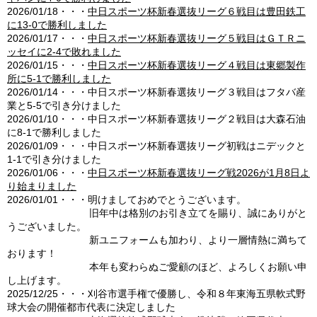
2026/01/18・・・
中日スポーツ杯新春選抜リーグ６戦目は豊田鉄工
に13-0で勝利しました
2026/01/17・・・
中日スポーツ杯新春選抜リーグ５戦目はＧＴＲニ
ッセイに2-4で敗れました
2026/01/15・・・
中日スポーツ杯新春選抜リーグ４戦目は東郷製作
所に5-1で勝利しました
2026/01/14・・・中日スポーツ杯新春選抜リーグ３戦目はフタバ産
業と5-5で引き分けました
2026/01/10・・・中日スポーツ杯新春選抜リーグ２戦目は大森石油
に8-1で勝利しました
2026/01/09・・・中日スポーツ杯新春選抜リーグ初戦はニデックと
1-1で引き分けました
2026/01/06・・・
中日スポーツ杯新春選抜リーグ戦2026が1月8日よ
り始まりました
2026/01/01・・・明けましておめでとうございます。
旧年中は格別のお引き立てを賜り、誠にありがと
うございました。
新ユニフォームも加わり、より一層情熱に満ちて
おります！
本年も変わらぬご愛顧のほど、よろしくお願い申
し上げます。
2025/12/25・・・刈谷市選手権で優勝し、令和８年東海五県軟式野
球大会の開催都市代表に決定しました