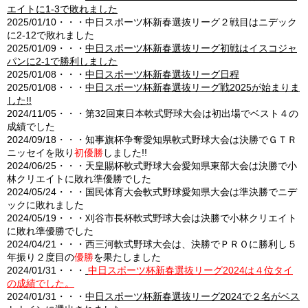
エイトに1-3で敗れました
2025/01/10・・・中日スポーツ杯新春選抜リーグ２戦目はニデック
に2-12で敗れました
2025/01/09・・・
中日スポーツ杯新春選抜リーグ初戦はイスコジャ
パンに2-1で勝利しました
2025/01/08・・・
中日スポーツ杯新春選抜リーグ日程
2025/01/08・・・
中日スポーツ杯新春選抜リーグ戦2025が始まりま
した!!
2024/11/05・・・第32回東日本軟式野球大会は初出場でベスト４の
成績でした
2024/09/18・・・知事旗杯争奪愛知県軟式野球大会は決勝でＧＴＲ
ニッセイを敗り
初優勝
しました!!
2024/06/25・・・天皇賜杯軟式野球大会愛知県東部大会は決勝で小
林クリエイトに敗れ準優勝でした
2024/05/24・・・国民体育大会軟式野球愛知県大会は準決勝でニデ
ックに敗れました
2024/05/19・・・刈谷市長杯軟式野球大会は決勝で小林クリエイト
に敗れ準優勝でした
2024/04/21・・・西三河軟式野球大会は、決勝でＰＲＯに勝利し５
年振り２度目の
優勝
を果たしました
2024/01/31・・・
中日スポーツ杯新春選抜リーグ2024は４位タイ
の成績でした。
2024/01/31・・・
中日スポーツ杯新春選抜リーグ2024で２名がベス