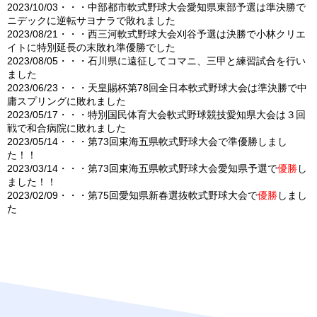
2023/10/03・・・中部都市軟式野球大会愛知県東部予選は準決勝で
ニデックに逆転サヨナラで敗れました
2023/08/21・・・西三河軟式野球大会刈谷予選は決勝で小林クリエ
イトに特別延長の末敗れ準優勝でした
2023/08/05・・・石川県に遠征してコマニ、三甲と練習試合を行い
ました
2023/06/23・・・天皇賜杯第78回全日本軟式野球大会は準決勝で中
庸スプリングに敗れました
2023/05/17・・・特別国民体育大会軟式野球競技愛知県大会は３回
戦で和合病院に敗れました
2023/05/14・・・第73回東海五県軟式野球大会で準優勝しまし
た！！
2023/03/14・・・第73回東海五県軟式野球大会愛知県予選で
優勝
し
ました！！
2023/02/09・・・第75回愛知県新春選抜軟式野球大会で
優勝
しまし
た